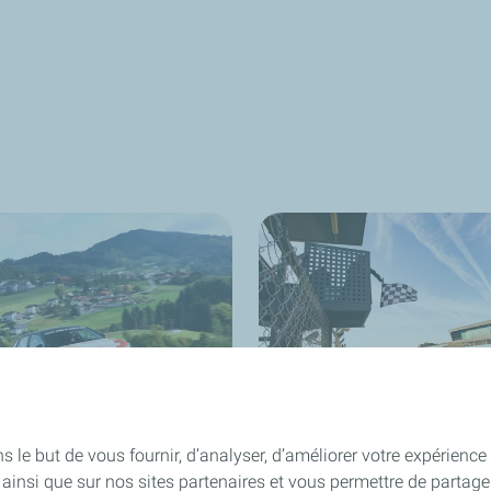
le but de vous fournir, d’analyser, d’améliorer votre expérience ut
Rally Cup
Alpine ELF Europa Cup
ite ainsi que sur nos sites partenaires et vous permettre de part