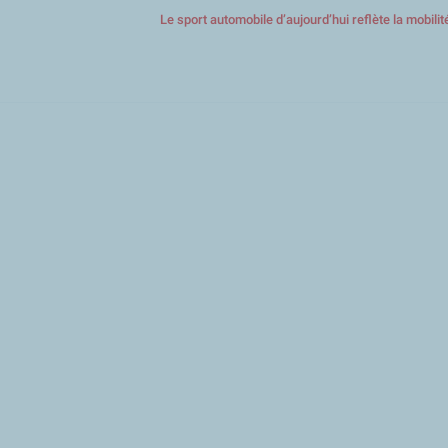
Le sport automobile d’aujourd’hui reflète la mobili
Aller
au
contenu
principal