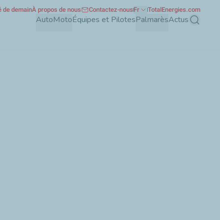
té de demain
À propos de nous
Contactez-nous
Fr
TotalEnergies.com
Auto
Moto
Équipes et Pilotes
Palmarès
Actus
Recherch