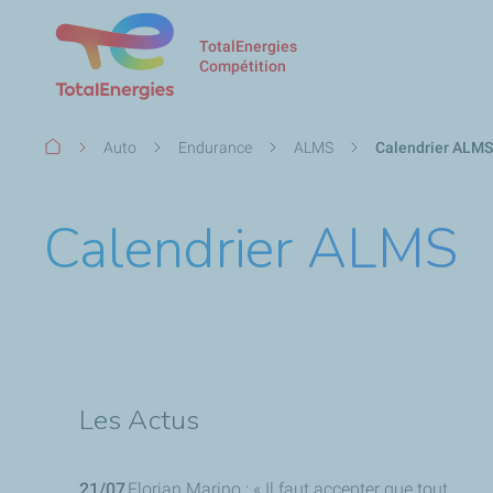
TotalEnergies
Compétition
Fil
Auto
Endurance
ALMS
Calendrier ALMS
d'Ariane
Calendrier ALMS
Les Actus
21/07
Florian Marino : « Il faut accepter que tout