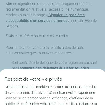
Afin de signaler un ou plusieurs manquement(s) à la
réglementation relative à l’accessibilité numérique,
rendez-vous sur la page «
Signaler un problème
d’accessibilité d’un service numérique
» du site web de
l’Arcom.
Saisir le Défenseur des droits
Pour faire valoir vos droits relatifs à des défauts
d'accessibilité que vous avez rencontrés :
Soit contactez le délégué de votre région en passant
par l'
annuaire des délégués du Défenseur des
droits
.
Respect de votre vie privée
Soit remplissez le
formulaire de réclamation du
Défenseur des droits
en choisissant les thématiques
Nous utilisons des cookies et autres traceurs dans le but
« Je suis victime de discrimination » puis « Biens et
de vous fournir, d’analyser, d’améliorer votre expérience
services privés » et enfin « Handicap ».
utilisateur, de personnaliser l’affichage, d'afficher de la
Soit envoyez un courrier gratuit (sans mettre de
publicité ciblée selon votre profil sur ce site ainsi que sur