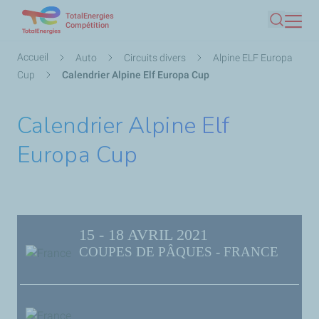
TotalEnergies
Aller
Compétition
Recherc
au
contenu
Fil
Accueil
Auto
Circuits divers
Alpine ELF Europa
principal
d'Ariane
Cup
Calendrier Alpine Elf Europa Cup
Calendrier Alpine Elf
Europa Cup
15 - 18 AVRIL 2021
COUPES DE PÂQUES - FRANCE