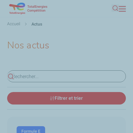
TotalEnergies
Aller
Compétition
Recherc
au
contenu
Fil
Accueil
Actus
principal
d'Ariane
Nos actus
Voir les résultats
Filtrer et trier
Formule E