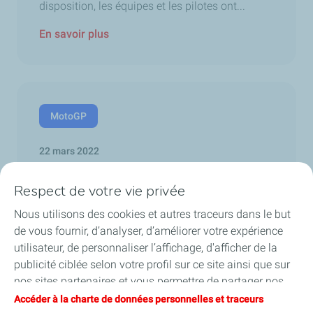
disposition, les équipes et les pilotes ont...
En savoir plus
MotoGP
22 mars 2022
Les pilotes Elf dansent sous la pluie
Respect de votre vie privée
Le Grand Prix d’Indonésie a permis à Raul
Fernandez et à Remy Gardner de disputer...
Nous utilisons des cookies et autres traceurs dans le but
de vous fournir, d’analyser, d’améliorer votre expérience
En savoir plus
utilisateur, de personnaliser l’affichage, d'afficher de la
publicité ciblée selon votre profil sur ce site ainsi que sur
nos sites partenaires et vous permettre de partager nos
contenus sur les réseaux sociaux. Vous pouvez à tout
Accéder à la charte de données personnelles et traceurs
Pagination