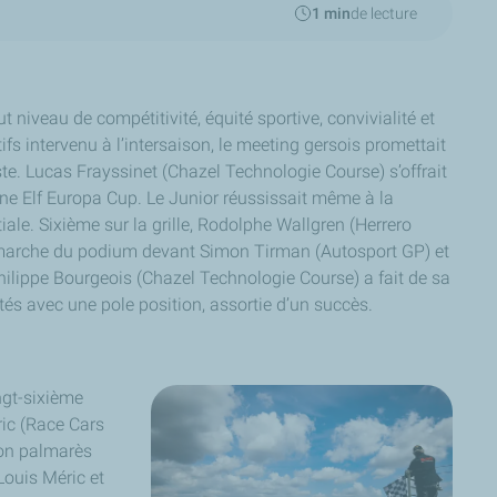
1 min
de lecture
t niveau de compétitivité, équité sportive, convivialité et
ifs intervenu à l’intersaison, le meeting gersois promettait
iste. Lucas Frayssinet (Chazel Technologie Course) s’offrait
pine Elf Europa Cup. Le Junior réussissait même à la
itiale. Sixième sur la grille, Rodolphe Wallgren (Herrero
 marche du podium devant Simon Tirman (Autosport GP) et
hilippe Bourgeois (Chazel Technologie Course) a fait de sa
ités avec une pole position, assortie d’un succès.
ingt-sixième
ric (Race Cars
son palmarès
Louis Méric et