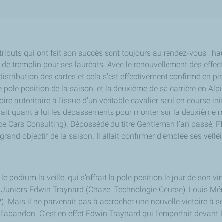
tributs qui ont fait son succès sont toujours au rendez-vous : hau
e de tremplin pour ses lauréats. Avec le renouvellement des effect
distribution des cartes et cela s’est effectivement confirmé en p
e pole position de la saison, et la deuxième de sa carrière en Al
oire autoritaire à l’issue d’un véritable cavalier seul en course in
ait quant à lui les dépassements pour monter sur la deuxième
ce Cars Consulting). Dépossédé du titre Gentleman l’an passé, P
rand objectif de la saison. Il allait confirmer d’emblée ses vellé
e podium la veille, qui s’offrait la pole position le jour de son v
s Juniors Edwin Traynard (Chazel Technologie Course), Louis Mé
. Mais il ne parvenait pas à accrocher une nouvelle victoire à 
à l’abandon. C’est en effet Edwin Traynard qui l’emportait devant 