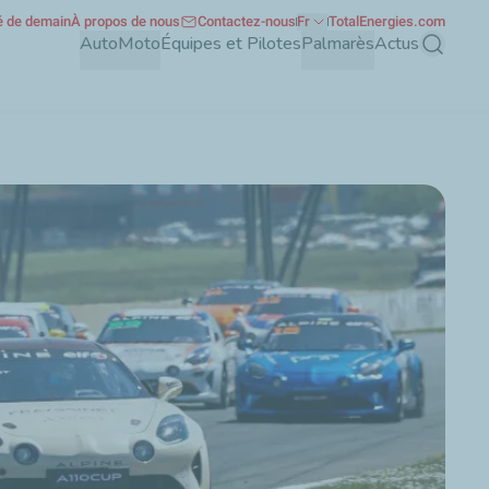
té de demain
À propos de nous
Contactez-nous
Fr
TotalEnergies.com
Auto
Moto
Équipes et Pilotes
Palmarès
Actus
Recherch