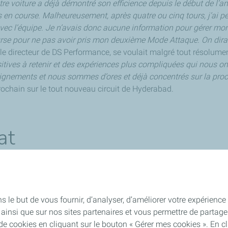
re voiture a déjà démontré son efficience depuis le début de l’ann
s en course. Malheureusement, après quatre ou cinq tours, j’ai p
vec l’équipe. Je n’avais donc aucune information pour gérer mon
ourse pour ne pas avoir pris mon deuxième Mode Attaque. On dira
 le directeur de DS Performance, se voulait malgré tout résolumen
sitives à retenir et des expériences plus compliquées qui nous 
nseignements et nous sommes d’ores et déjà concentrés sur la pro
ochain sur le tout nouveau circuit de Hyderabad.
at
an-Eric Vergne
a ouvert son compteur de points cette saison et
rvé aux Teams et clairement déterminé à retrouver les sommets a
le but de vous fournir, d’analyser, d’améliorer votre expérience ut
ite ainsi que sur nos sites partenaires et vous permettre de part
 cookies en cliquant sur le bouton « Gérer mes cookies ». En cli
e E