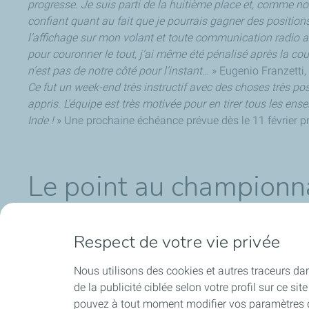
progresse. Je suis parti de la huitième place et, comme not
confiant quant au fait que je pourrais gagner des position
l’affichage sur mon volant et toute communication radio a
pour couronner le tout, j’ai même été pénalisé après la c
n’est pas de notre côté pour l’instant…
» Eugenio Franzetti,
Ce fut un week-end très instructif avec des choses très po
appris. L’équipe est très motivée pour en tirer tous les e
Inde !
» Une prochaine échéance prévue dès le 11 février pr
Le point au championn
Pour sa centième course dans la discipline le vendredi,
Je
Respect de votre vie privée
PENSKE
, pour l’heure classé septième du classement rése
Nous utilisons des cookies et autres traceurs dans 
de la publicité ciblée selon votre profil sur ce s
pouvez à tout moment modifier vos paramètres de
Découvrez plus d’images dans la bibliothèque Formul