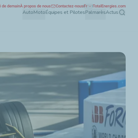
té de demain
À propos de nous
Contactez-nous
Fr
TotalEnergies.com
Auto
Moto
Équipes et Pilotes
Palmarès
Actus
Recherch