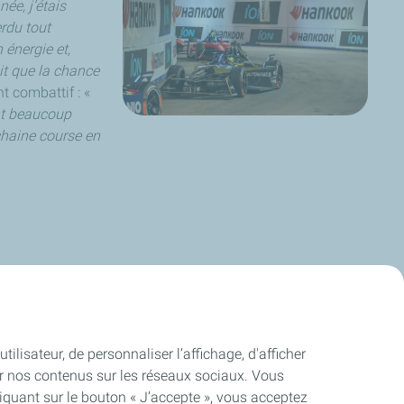
ée, j’étais
erdu tout
 énergie et,
it que la chance
t combattif : «
ont beaucoup
chaine course en
 marqué six unités. Même score pour le week-end pour
DS
u plus vite.
ilisateur, de personnaliser l’affichage, d'afficher
ager nos contenus sur les réseaux sociaux. Vous
quant sur le bouton « J’accepte », vous acceptez