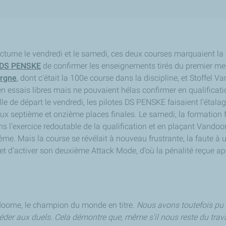
cturne le vendredi et le samedi, ces deux courses marquaient la
DS PENSKE
de confirmer les enseignements tirés du premier me
ergne
, dont c’était la 100e course dans la discipline, et Stoffel 
 en essais libres mais ne pouvaient hélas confirmer en qualifica
lle de départ le vendredi, les pilotes DS PENSKE faisaient l’étalage
ux septième et onzième places finales. Le samedi, la formation f
s l’exercice redoutable de la qualification et en plaçant Vandoo
ème. Mais la course se révélait à nouveau frustrante, la faute à
 et d’activer son deuxième Attack Mode, d’où la pénalité reçue apr
ndoorne, le champion du monde en titre.
Nous avons toutefois pu
ccéder aux duels. Cela démontre que, même s’il nous reste du trava