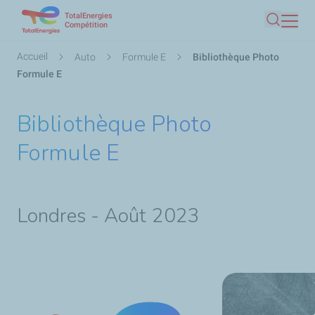
TotalEnergies
Aller
Compétition
Recherc
au
contenu
Fil
Accueil
Auto
Formule E
Bibliothèque Photo
principal
d'Ariane
Formule E
Bibliothèque Photo
Formule E
Londres - Août 2023