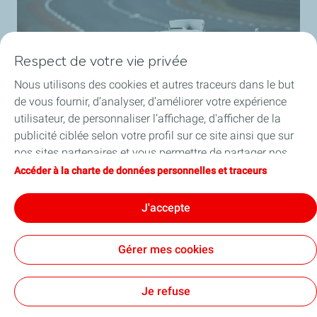
Respect de votre vie privée
Nous utilisons des cookies et autres traceurs dans le but
de vous fournir, d’analyser, d’améliorer votre expérience
MissionH24
utilisateur, de personnaliser l’affichage, d'afficher de la
Tout savoir sur la missionH24
publicité ciblée selon votre profil sur ce site ainsi que sur
nos sites partenaires et vous permettre de partager nos
En savoir plus
contenus sur les réseaux sociaux. Vous pouvez à tout
Accéder à la charte de données personnelles et traceurs
moment modifier vos paramètres de cookies en cliquant
sur le bouton « Gérer mes cookies ». En cliquant sur le
J'accepte
bouton « J’accepte », vous acceptez le dépôt de
l’ensemble des cookies. Dans le cas où vous cliquez sur
Gérer mes cookies
« Je refuse », seuls les cookies techniques nécessaires au
Charte de données personnelles et traceurs
bon fonctionnement du site seront utilisés. Pour plus
Mentions légales et CGU
Accessibilité : partiellement conforme
Cookies
d’informations, notamment sur la liste des partenaires,
Je refuse
vous pouvez consulter la page « Charte de données
TotalEnergies 2026