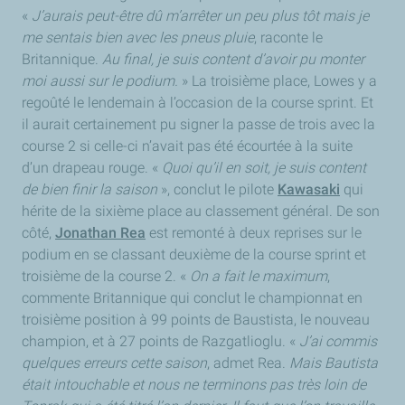
«
J’aurais peut-être dû m’arrêter un peu plus tôt mais je
me sentais bien avec les pneus pluie
, raconte le
Britannique.
Au final, je suis content d’avoir pu monter
moi aussi sur le podium.
» La troisième place, Lowes y a
regoûté le lendemain à l’occasion de la course sprint. Et
il aurait certainement pu signer la passe de trois avec la
course 2 si celle-ci n’avait pas été écourtée à la suite
d’un drapeau rouge. «
Quoi qu’il en soit, je suis content
de bien finir la saison
», conclut le pilote
Kawasaki
qui
hérite de la sixième place au classement général. De son
côté,
Jonathan Rea
est remonté à deux reprises sur le
podium en se classant deuxième de la course sprint et
troisième de la course 2. «
On a fait le maximum
,
commente Britannique qui conclut le championnat en
troisième position à 99 points de Baustista, le nouveau
champion, et à 27 points de Razgatlioglu. «
J’ai commis
quelques erreurs cette saison
, admet Rea.
Mais Bautista
était intouchable et nous ne terminons pas très loin de