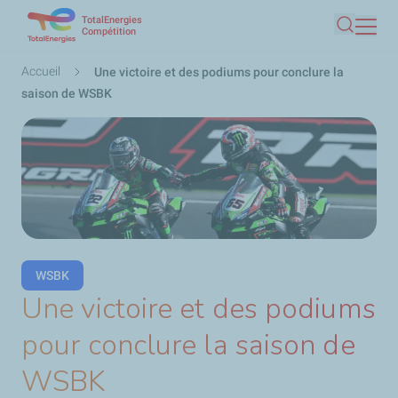
TotalEnergies
Aller
Compétition
Recherc
au
contenu
Fil
Accueil
Une victoire et des podiums pour conclure la
principal
d'Ariane
saison de WSBK
WSBK
Une victoire et des podiums
pour conclure la saison de
WSBK