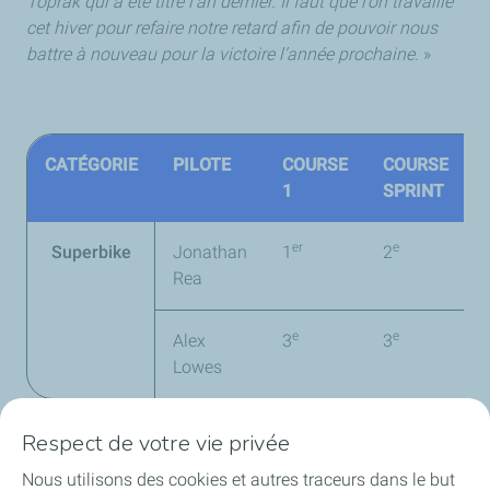
Toprak qui a été titré l’an dernier. Il faut que l’on travaille
cet hiver pour refaire notre retard afin de pouvoir nous
battre à nouveau pour la victoire l’année prochaine.
»
CATÉGORIE
PILOTE
COURSE
COURSE
1
SPRINT
er
e
Superbike
Jonathan
1
2
Rea
e
e
Alex
3
3
Lowes
Respect de votre vie privée
Nous utilisons des cookies et autres traceurs dans le but