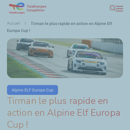
TotalEnergies
Aller
Compétition
Recherc
au
contenu
Fil
Accueil
Tirman le plus rapide en action en Alpine Elf
principal
d'Ariane
Europa Cup !
Alpine ELF Europa Cup
Tirman le plus rapide en
action en Alpine Elf Europa
Cup !