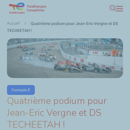
TotalEnergies
Aller
Compétition
Recherc
au
contenu
Fil
Accueil
Quatrième podium pour Jean-Eric Vergne et DS
principal
d'Ariane
TECHEETAH !
Formule E
Quatrième podium pour
Jean-Eric Vergne et DS
TECHEETAH !