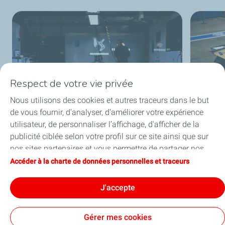
Respect de votre vie privée
Nous utilisons des cookies et autres traceurs dans le but
de vous fournir, d’analyser, d’améliorer votre expérience
utilisateur, de personnaliser l’affichage, d'afficher de la
publicité ciblée selon votre profil sur ce site ainsi que sur
nos sites partenaires et vous permettre de partager nos
contenus sur les réseaux sociaux. Vous pouvez à tout
Accéder à la charte de données personnelles et traceurs
moment modifier vos paramètres de cookies en cliquant
sur le bouton « Gérer mes cookies ». En cliquant sur le
J'accepte
bouton « J’accepte », vous acceptez le dépôt de
l’ensemble des cookies. Dans le cas où vous cliquez sur
Gérer mes cookies
« Je refuse », seuls les cookies techniques nécessaires au
Charte de données personnelles et traceurs