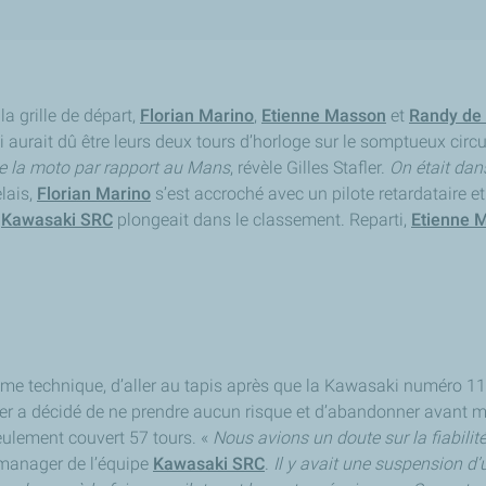
a grille de départ,
Florian Marino
,
Etienne Masson
et
Randy de 
i aurait dû être leurs deux tours d’horloge sur le somptueux cir
e la moto par rapport au Mans
, révèle Gilles Stafler.
On était dan
elais,
Florian Marino
s’est accroché avec un pilote retardataire et
e
Kawasaki SRC
plongeait dans le classement. Reparti,
Etienne 
lème technique, d’aller au tapis après que la Kawasaki numéro 11
afler a décidé de ne prendre aucun risque et d’abandonner avant m
seulement couvert 57 tours. «
Nous avions un doute sur la fiabilit
 manager de l’équipe
Kawasaki SRC
.
Il y avait une suspension d