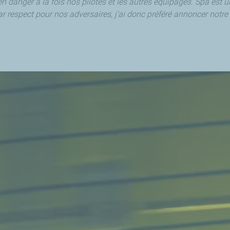
 en danger à la fois nos pilotes et les autres équipages. Spa est un
ar respect pour nos adversaires, j’ai donc préféré annoncer not