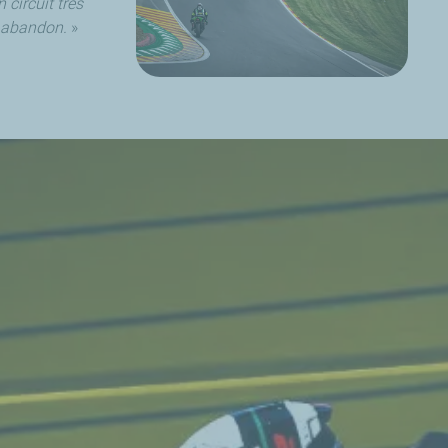
 circuit très
re abandon.
»