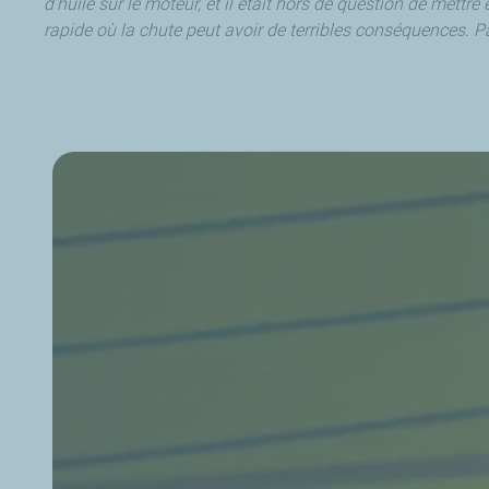
d’huile sur le moteur, et il était hors de question de mettre
rapide où la chute peut avoir de terribles conséquences. P