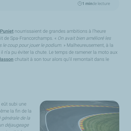
1 min
de lecture
Puniet
nourrissaient de grandes ambitions à l’heure
cuit de Spa-Francorchamps. «
On avait bien amélioré les
s le coup pour jouer le podium.
» Malheureusement, à la
 il n’a pu éviter la chute. Le temps de ramener la moto aux
Masson
chutait à son tour alors qu’il remontait dans le
 eût subi une
ême la fin de la
é générale de la
’un déjaugeage