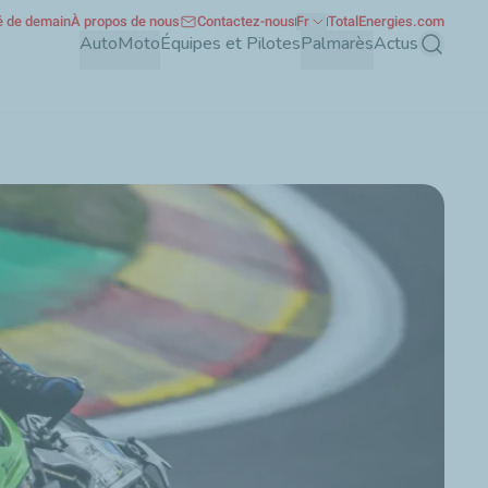
té de demain
À propos de nous
Contactez-nous
Fr
TotalEnergies.com
Auto
Moto
Équipes et Pilotes
Palmarès
Actus
Recherch