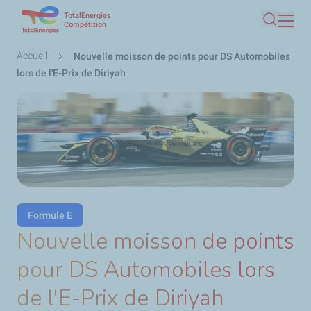
TotalEnergies
Aller
Compétition
Recherc
au
contenu
Fil
Accueil
Nouvelle moisson de points pour DS Automobiles
principal
d'Ariane
lors de l'E-Prix de Diriyah
Formule E
Nouvelle moisson de points
pour DS Automobiles lors
de l'E-Prix de Diriyah