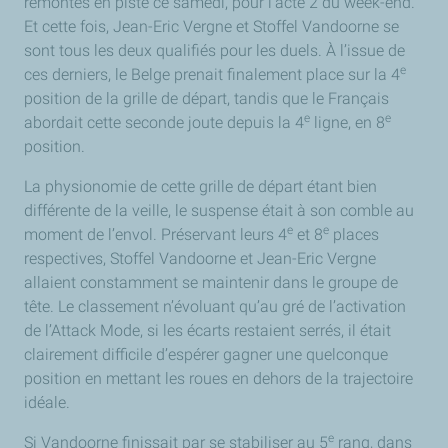
remontés en piste ce samedi, pour l’acte 2 du week-end.
Et cette fois, Jean-Eric Vergne et Stoffel Vandoorne se
sont tous les deux qualifiés pour les duels.
À
l’issue de
e
ces derniers, le Belge prenait finalement place sur la 4
position de la grille de départ, tandis que le Français
e
e
abordait cette seconde joute depuis la 4
ligne, en 8
position.
La physionomie de cette grille de départ étant bien
différente de la veille, le suspense était à son comble au
e
e
moment de l’envol. Préservant leurs 4
et 8
places
respectives, Stoffel Vandoorne et Jean-Eric Vergne
allaient constamment se maintenir dans le groupe de
tête. Le classement n’évoluant qu’au gré de l’activation
de l’Attack Mode, si les écarts restaient serrés, il était
clairement difficile d’espérer gagner une quelconque
position en mettant les roues en dehors de la trajectoire
idéale.
e
Si Vandoorne finissait par se stabiliser au 5
rang, dans