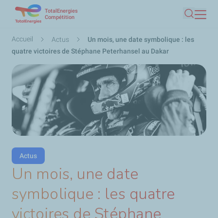
TotalEnergies
Aller
Compétition
Recherc
au
contenu
Fil
Accueil
Actus
Un mois, une date symbolique : les
principal
d'Ariane
quatre victoires de Stéphane Peterhansel au Dakar
Actus
Un mois, une date
symbolique : les quatre
victoires de Stéphane