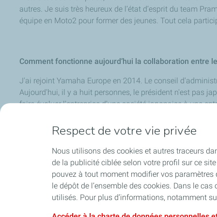
autres. Je suis très heureux de l’état d’esprit du
team
Prama
équipe en Moto2 pour former des jeunes. Tout cela partici
Comment fonctionne aujourd’hui la collaboration entre le
J'ai rejoint Yamaha Europe en 2014. Le conseil d'adminis
Aujourd'hui, il y a huit personnes, le président n'est pas j
faire évoluer l'entreprise d'une société japonaise à une en
maintenant très visible, ce qui est également le cas en Moto
Respect de votre vie privée
que l’Angleterre est à la Formule 1. La logistique, la ges
sports mécaniques. Pour autant, beaucoup de choses se f
et en Italie, mais nous faisons en sorte d’éviter les doublon
Nous utilisons des cookies et autres traceurs dans 
des sujets sont encore menés au Japon, mais il y a toujou
de la publicité ciblée selon votre profil sur ce s
domaines où l'Europe est clairement en tête, comme celui
pouvez à tout moment modifier vos paramètres de
le dépôt de l’ensemble des cookies. Dans le cas 
utilisés. Pour plus d’informations, notamment sur
Accéder à la charte de données personnelles et