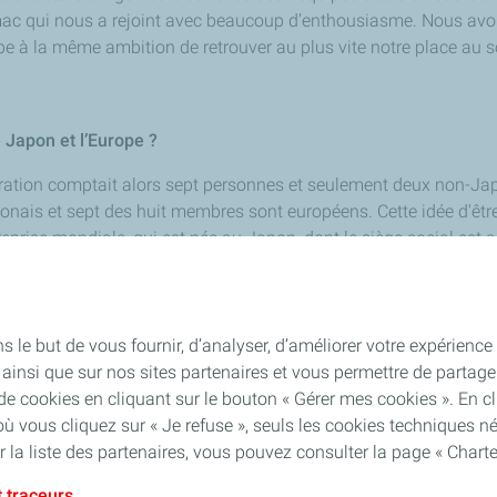
c qui nous a rejoint avec beaucoup d’enthousiasme. Nous avon
pe à la même ambition de retrouver au plus vite notre place au
 Japon et l’Europe ?
tration comptait alors sept personnes et seulement deux non-Ja
aponais et sept des huit membres sont européens. Cette idée d'êtr
treprise mondiale, qui est née au Japon, dont le siège social est 
GP d’ailleurs. A cela s’ajoute le fait que l’Italie est aujourd’hu
tion sportive, le développement… L’Europe est incontournable dans
ont encore au Japon. Disons que nous avons des groupes de tr
s. Il y a des groupes qui travaillent ensemble sur différents sujet
le but de vous fournir, d’analyser, d’améliorer votre expérience ut
rs des personnes qui apportent des connaissances de l'Europe et
ite ainsi que sur nos sites partenaires et vous permettre de part
 de l'aérodynamique.
 cookies en cliquant sur le bouton « Gérer mes cookies ». En cli
où vous cliquez sur « Je refuse », seuls les cookies techniques 
 la liste des partenaires, vous pouvez consulter la page « Chart
 traceurs