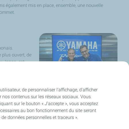
s également mis en place, ensemble, une nouvelle
 sommet.
ponais.
e plus ouvert, de
au Japon, est
i au MotoGP ce
 le monde des
avail au Japon
s et la plupart
ilisateur, de personnaliser l’affichage, d'afficher
 il y a des
ager nos contenus sur les réseaux sociaux. Vous
quant sur le bouton « J’accepte », vous acceptez
nécessaires au bon fonctionnement du site seront
e de données personnelles et traceurs ».