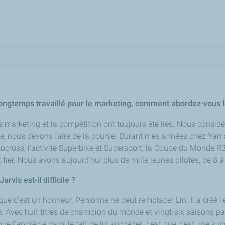
ongtemps travaillé pour le marketing, comment abordez-vous le
 marketing et la compétition ont toujours été liés. Nous consid
se, nous devons faire de la course. Durant mes années chez Yamah
cross, l’activité
Superbike
et
Supersport
, la Coupe du Monde R3
 fier. Nous avons aujourd’hui plus de mille jeunes pilotes, de 8 
rvis est-il difficile ?
 que c’est un honneur. Personne ne peut remplacer Lin. Il a créé l’
été. Avec huit titres de champion du monde et vingt-six saisons 
ue j’apprécie dans le fait de lui succéder, c’est que c’est une 