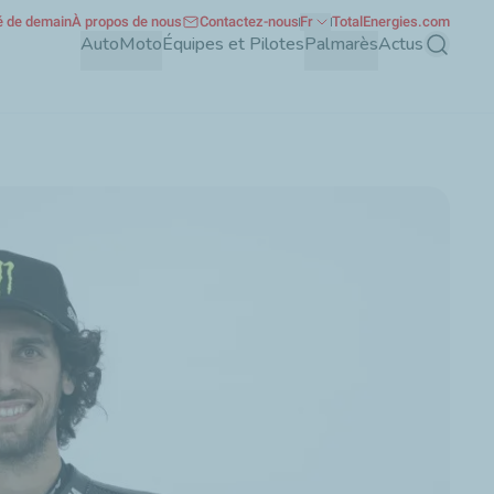
té de demain
À propos de nous
Contactez-nous
Fr
TotalEnergies.com
Auto
Moto
Équipes et Pilotes
Palmarès
Actus
Recherch