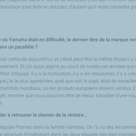
La transition s’est faite en douceur, d’autant qu’il reste conseill
ù Yamaha était en difficulté, le dernier titre de la marque r
re un parallèle ?
vec certitude aujourd'hui, et c'était peut-être la même chose il y
dressement. Et j'ai aussi appris au cours de toutes ces années qu
t d'équipe. Il y a la motivation, il y a les ressources, il y a un
 j'ai le plus appréciées, quel que soit le sujet, était de trava
archés mondiaux, où les produits européens étaient vendus. Et c'
jet, montrer que nous pouvons être de retour, travailler d'une n
e.
r à retrouver le chemin de la victoire…
quipe Pramac dans la famille Yamaha. On l’a vu dès les premiers te
e structure d’ingénieurs dans les deux équipes très bien coordo