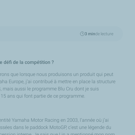
3 min
de lecture
 défi de la compétition ?
érons que lorsque nous produisons un produit qui peut
a Europe, j’ai contribué à mettre en place la structure
, mais aussi le programme Blu Cru dont je suis
à 15 ans qui font partie de ce programme.
entité
Yamaha Motor Racing
en 2003, l’année où j’ai
passées dans le
paddock
MotoGP, c’est une légende du
succession interne. Je sais que Lin a mentionné mon nom