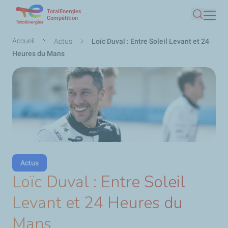
TotalEnergies
Aller
Compétition
Recherc
au
contenu
Fil
Accueil
Actus
Loïc Duval : Entre Soleil Levant et 24
principal
d'Ariane
Heures du Mans
Actus
Loïc Duval : Entre Soleil
Levant et 24 Heures du
Mans