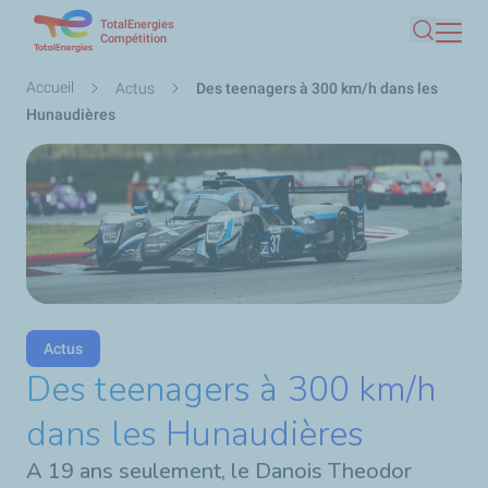
TotalEnergies
Aller
Compétition
Recherc
au
contenu
Fil
Accueil
Actus
Des teenagers à 300 km/h dans les
principal
d'Ariane
Hunaudières
Actus
Des teenagers à 300 km/h
dans les Hunaudières
A 19 ans seulement, le Danois Theodor