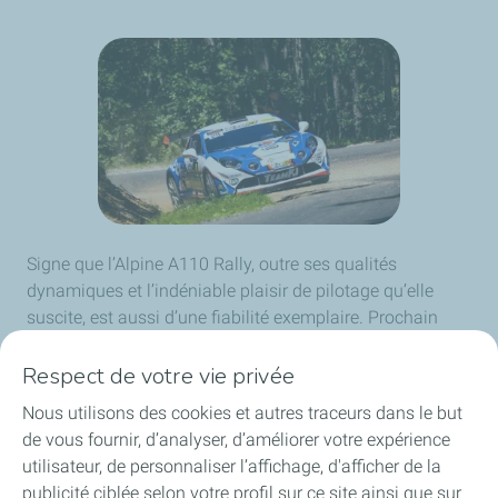
Signe que l’Alpine A110 Rally, outre ses qualités
dynamiques et l’indéniable plaisir de pilotage qu’elle
suscite, est aussi d’une fiabilité exemplaire. Prochain
rendez-vous désormais pour les concurrents du Trophée
Alpine ELF Rally, le rallye Antibes Côte D’Azur du 19 au
Respect de votre vie privée
22 mai prochains, sur les routes sinueuses également
Nous utilisons des cookies et autres traceurs dans le but
empruntées par le rallye Monte-Carlo.
de vous fournir, d’analyser, d’améliorer votre expérience
utilisateur, de personnaliser l’affichage, d'afficher de la
publicité ciblée selon votre profil sur ce site ainsi que sur