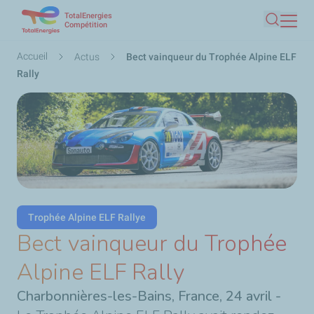
TotalEnergies
Aller
Compétition
Recherc
au
contenu
Fil
Accueil
Actus
Bect vainqueur du Trophée Alpine ELF
principal
d'Ariane
Rally
Trophée Alpine ELF Rallye
Bect vainqueur du Trophée
Alpine ELF Rally
Charbonnières-les-Bains, France, 24 avril -