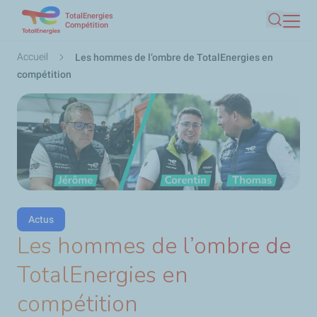
TotalEnergies
Aller
Compétition
Recherc
au
contenu
Fil
Accueil
Les hommes de l’ombre de TotalEnergies en
principal
d'Ariane
compétition
Actus
Les hommes de l’ombre de
TotalEnergies en
compétition