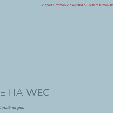
Le sport automobile d’aujourd’hui reflète la mobili
Aller
au
contenu
principal
E FIA
WEC
otalEnergies