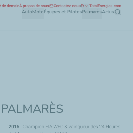
té de demain
À propos de nous
Contactez-nous
Fr
TotalEnergies.com
Auto
Moto
Équipes et Pilotes
Palmarès
Actus
Recherch
PALMARÈS
2016
: Champion FIA WEC & vainqueur des 24 Heures