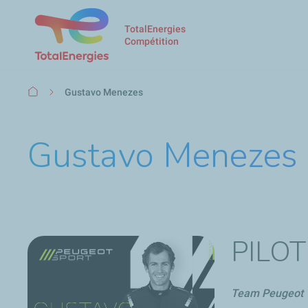
TotalEnergies
Compétition
Fil
Gustavo Menezes
d'Ariane
Gustavo Menezes
PILOT
Team Peugeot T