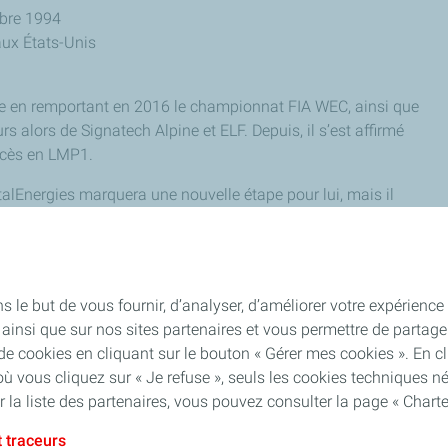
mbre 1994
aux États-Unis
ce en remportant en 2016 le championnat FIA WEC, ainsi que
 alors de Signatech Alpine et ELF. Depuis, il s’est affirmé
ccès en LMP1.
alEnergies marquera une nouvelle étape pour lui, mais il
e prototypes dès cette année dans une autre équipe.
le but de vous fournir, d’analyser, d’améliorer votre expérience ut
ite ainsi que sur nos sites partenaires et vous permettre de part
 cookies en cliquant sur le bouton « Gérer mes cookies ». En cli
où vous cliquez sur « Je refuse », seuls les cookies techniques 
 la liste des partenaires, vous pouvez consulter la page « Chart
 traceurs