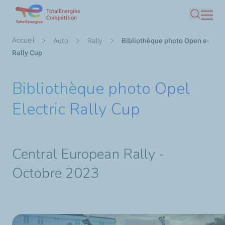
TotalEnergies
Aller
Compétition
Recherc
au
contenu
Fil
Accueil
Auto
Rally
Bibliothèque photo Open e-
principal
d'Ariane
Rally Cup
Bibliothèque photo Opel
Electric Rally Cup
Central European Rally -
Octobre 2023